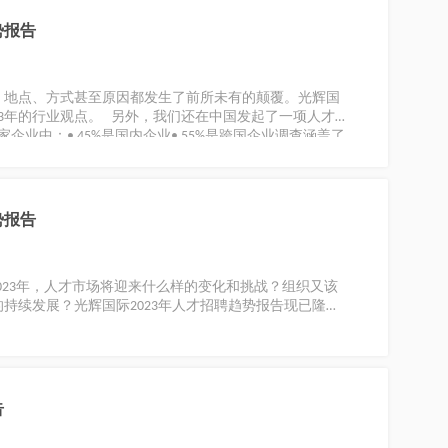
势报告
、地点、方式甚至原因都发生了前所未有的颠覆。光辉国
23年的行业观点。 另外，我们还在中国发起了一项人才招
企业中：• 45%是国内企业• 55%是跨国企业调查涵盖了
务、高科技和金融等多个行业。
势报告
2023年，人才市场将迎来什么样的变化和挑战？组织又该
持续发展？光辉国际2023年人才招聘趋势报告现已隆重
告